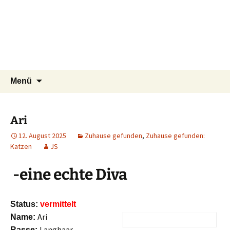
Tierschutzverein seit 1985 im
Zum
Suchen
Tier Natur und Artenschutz
Menü
Inhalt
nach:
Siebengebirge – Orscheider
Siebengebirge e.V.
springen
Tierschutzhof
Ari
12. August 2025
Zuhause gefunden
,
Zuhause gefunden:
Katzen
JS
-eine echte Diva
Status:
vermittelt
Ari
Name:
Langhaar
Rasse: