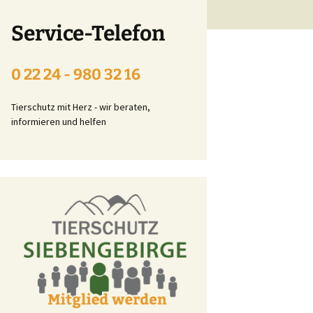
Beitrittserklärung online
Service-Telefon
Tier-Patenschaft-
Erklärung
0 22 24 - 980 32 16
t
Tierschutz mit Herz - wir beraten,
informieren und helfen