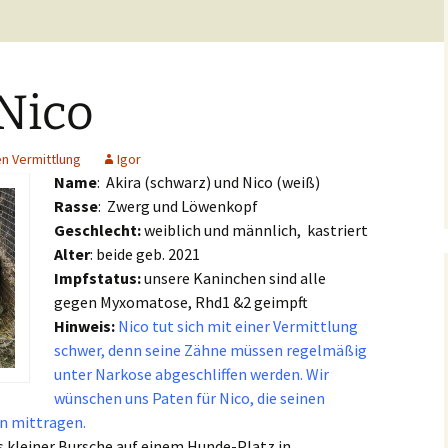
Junghunde & Welpen
Kontakt
Pflegestellen
Mitgliedschaft
rge e.V.
1 – 3 Jahre
Notfellchen
Der Orscheider
Meldungen
Unsere Unterstützer
Patenschaft
Tierschutzhof
Nico
4 – 7 Jahre
Stubentiger
Kastration verwilderter
Testament
Satzung
Hauskatzen
8 + Jahre
Jungkatzen & Kitten
Meerschweinchen-Tipps
Aktive Mitarbei
n Vermittlung
Igor
Formulare
Fundtiere
Name
: Akira (schwarz) und Nico (weiß)
Hunde Vermittlungshilfe
Freibeuter
Kaninchen Info
Rasse
: Zwerg und Löwenkopf
Der Feli-Fonds
Geschlecht:
weiblich und männlich, kastriert
ten
(G)Oldies
Beispiele für
Schildkröten Info
Gehegehaltung
Stadttauben-Hilfe
Alter
: beide geb. 2021
Impfstatus:
unsere Kaninchen sind alle
ndere
Katzen Vermittlungshilfe
Auslandstierschutz
gegen Myxomatose, Rhd1 &2 geimpft
Hinweis:
Nico tut sich mit einer Vermittlung
Hilfe für Katzenhalter
schwer, denn seine Zähne müssen regelmäßig
unter Narkose abgeschliffen werden. Wir
Kinder und Natur
wünschen uns Paten für Nico, die seinen
en mittragen.
s kleiner Bursche auf einem Hunde-Platz in