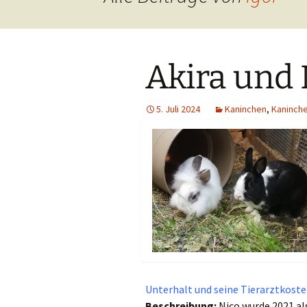
Hunde
Siebengebi
Katzen
Akira und 
Pferde
Meerschweinchen
5. Juli 2024
Kaninchen
,
Kaninche
Kaninchen
Schildkröten & Exo
Wellensittiche & A
Unterhalt und seine Tierarztkost
Beschreibung:
Nico wurde 2021 al