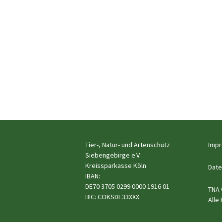
Tier-, Natur- und Artenschutz
Imp
Siebengebirge e.V.
Kreissparkasse Köln
Date
IBAN:
DE70 3705 0299 0000 1916 01
TNA 
BIC: COKSDE33XXX
Alle