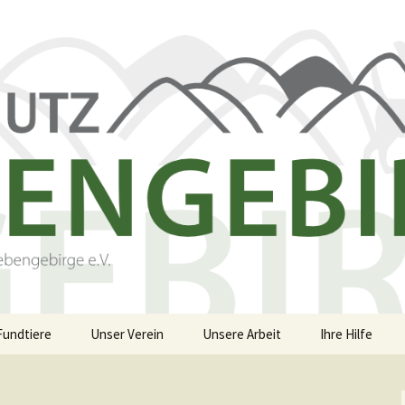
iebengebirge – Orscheider Tierschutzhof
Fundtiere
Unser Verein
Unsere Arbeit
Ihre Hilfe
r und Artenschu
Allgemeines
Allgemeines
Spenden