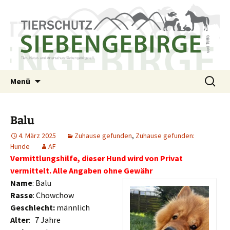
Tierschutzverein seit 1985 im Siebengebirge –
Zum
Suchen
Tier Natur und Artenschutz
Menü
Inhalt
nach:
Orscheider Tierschutzhof
Siebengebirge e.V.
springen
Balu
4. März 2025
Zuhause gefunden
,
Zuhause gefunden:
Hunde
AF
Vermittlungshilfe, dieser Hund wird von Privat
vermittelt. Alle Angaben ohne Gewähr
Name
: Balu
Rasse
: Chowchow
Geschlecht:
männlich
Alter
: 7 Jahre