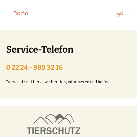
Beitragsnavigation
←
Darko
Aja
→
Service-Telefon
0 22 24 - 980 32 16
Tierschutz mit Herz - wir beraten, informieren und helfen