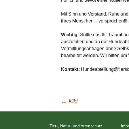
höflich und devot einen Rüffel we
Mit Sinn und Verstand, Ruhe und 
ihres Menschen – versprochen!!!
Wichtig:
Sollte das Ihr Traumhund
auszufüllen und an die Hundeabt
Vermittlungsanfragen ohne Selbs
bearbeitet werden. Wir bitten um 
Kontakt:
Hundeabteilung@tiersc
Beitragsnavigation
←
Kiki
Tier-, Natur- und Artenschutz
Imp