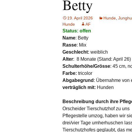
Betty
e.V.
Hunde
Katzen
19. April 2026
Hunde
,
Junghu
Hunde
AF
Pferde
Status: offen
Name
: Betty
Meerschweinche
R
asse
: Mix
Geschlecht:
weiblich
Kaninchen
Alter
: 8 Monate (Stand: April 26)
Schulterhöhe/Grösse
: 45 cm, 
Schildkröten & E
Farbe:
tricolor
Abgabegrund
: Übernahme von 
Wellensittiche & 
verträglich mit:
Hunden
Beschreibung durch ihre Pflege
Orscheider Tierschutzhof zu uns 
Pflegestelle umzog, haben wir si
drei/vier Tage umherhuschen l
Tierschutzhofes geglaubt, das me