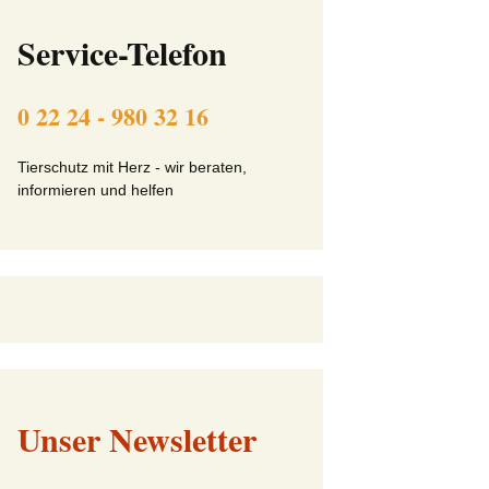
ft
Beitrittserklärung online
Service-Telefon
Tier-Patenschaft-
Erklärung
0 22 24 - 980 32 16
beit
Tierschutz mit Herz - wir beraten,
informieren und helfen
Unser Newsletter