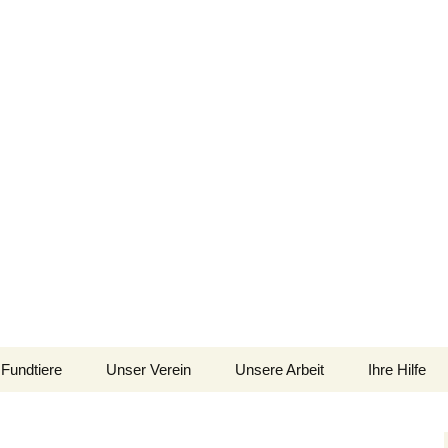
im Siebengebirge – Orscheider Tierschutzh
Fundtiere
Unser Verein
Unsere Arbeit
Ihre Hilfe
 und Artenschutz 
Allgemeines
Allgemeines
Spenden