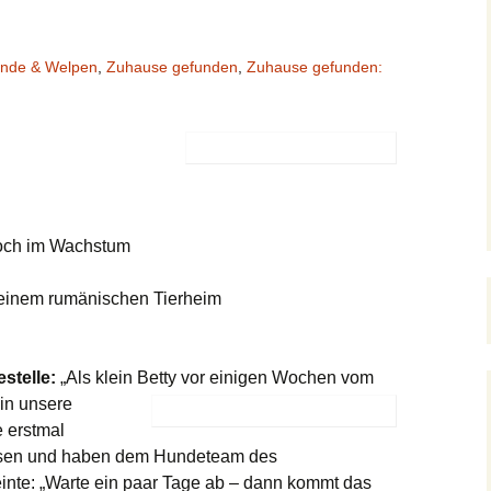
Junghunde & Welpen
Kontakt
Pflegestellen
Mitgliedscha
1 – 3 Jahre
Notfellchen
Der Orscheider
Meldungen
Unsere Unterstützer
Patenschaft
nde & Welpen
,
Zuhause gefunden
,
Zuhause gefunden:
Tierschutzhof
4 – 7 Jahre
Stubentiger
Kastration verwilderter
Testament
Satzung
Hauskatzen
n
8 + Jahre
Jungkatzen & Kitten
Meerschweinchen-Tipps
Aktive Mitar
Formulare
Fundtiere
Hunde Vermittlungshilfe
Freibeuter
Kaninchen Info
Der Feli-Fonds
noch im Wachstum
xoten
(G)Oldies
Beispiele für
Schildkröten Info
Gehegehaltung
Stadttauben-Hilfe
einem rumänischen Tierheim
Andere
Katzen Vermittlungshilfe
Auslandstierschutz
Hilfe für Katzenhalter
stelle:
„Als klein Betty vor einigen Wochen vom
in unsere
Kinder und Natur
e erstmal
assen und haben dem Hundeteam des
inte: „Warte ein paar Tage ab – dann kommt das