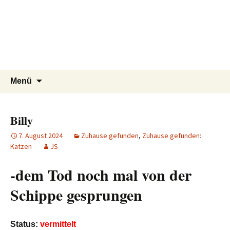
Tierschutzverein seit 1985 im
Tier Natur und Artenschutz
Zum
Suchen
Menü
Inhalt
nach:
Siebengebirge – Orscheider
Siebengebirge e.V.
springen
Tierschutzhof
Billy
7. August 2024
Zuhause gefunden
,
Zuhause gefunden:
Katzen
JS
-dem Tod noch mal von der
Schippe gesprungen
Status:
vermittelt