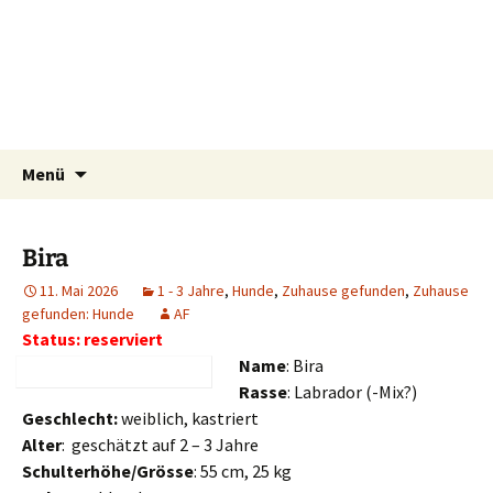
Tierschutzverein seit 1985 im Siebengebirge –
Zum
Suchen
Tier Natur und Artenschutz
Menü
Inhalt
nach:
Orscheider Tierschutzhof
Siebengebirge e.V.
springen
Bira
11. Mai 2026
1 - 3 Jahre
,
Hunde
,
Zuhause gefunden
,
Zuhause
gefunden: Hunde
AF
Status: reserviert
Name
: Bira
R
asse
: Labrador (-Mix?)
Geschlecht:
weiblich, kastriert
Alter
: geschätzt auf 2 – 3 Jahre
Schulterhöhe/Grösse
: 55 cm, 25 kg