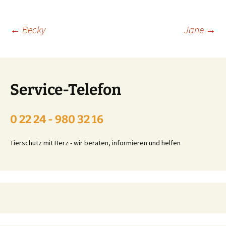
Beitragsnavigation
←
Becky
Jane
→
Service-Telefon
0 22 24 - 980 32 16
Tierschutz mit Herz - wir beraten, informieren und helfen