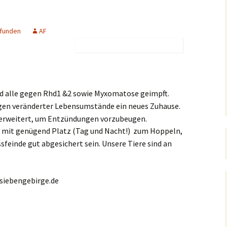
Junghunde & Welpen
Kontakt
Pflegestellen
Mitgliedschaft
1 – 3 Jahre
Notfellchen
Der Orscheider
Meldungen
Unsere Unterstützer
Patenschaft
funden
AF
Tierschutzhof
4 – 7 Jahre
Stubentiger
Kastration verwilderter
Testament
Satzung
Hauskatzen
8 + Jahre
Jungkatzen & Kitten
Meerschweinchen-Tipps
Aktive Mitarbei
Formulare
Fundtiere
d alle gegen Rhd1 &2 sowie Myxomatose geimpft.
Hunde Vermittlungshilfe
Freibeuter
Kaninchen Info
Der Feli-Fonds
en veränderter Lebensumstände ein neues Zuhause.
 erweitert, um Entzündungen vorzubeugen.
ten
(G)Oldies
Beispiele für
Schildkröten Info
Gehegehaltung
Stadttauben-Hilfe
mit genügend Platz (Tag und Nacht!) zum Hoppeln,
ndere
Katzen Vermittlungshilfe
einde gut abgesichert sein. Unsere Tiere sind an
Auslandstierschutz
Hilfe für Katzenhalter
iebengebirge.de
Kinder und Natur