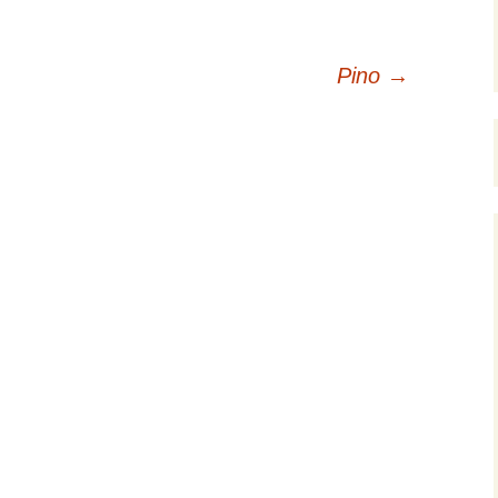
Pino
→