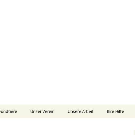
im Siebengebirge – Orscheider Tierschutzh
Fundtiere
Unser Verein
Unsere Arbeit
Ihre Hilfe
 und Artenschutz 
Allgemeines
Allgemeines
Spenden