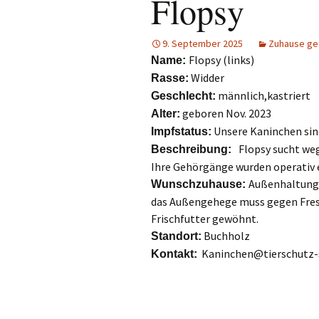
Flopsy
Hunde
e.V.
Katzen
9. September 2025
Zuhause ge
Flopsy (links)
Name:
Pferde
Widder
Rasse:
männlich,kastriert
Geschlecht:
Meerschweinchen
geboren Nov. 2023
Alter:
Unsere Kaninchen sin
Impfstatus:
Kaninchen
Flopsy sucht weg
Beschreibung:
Ihre Gehörgänge wurden operativ
Schildkröten & Exo
Außenhaltung 
Wunschzuhause:
Wellensittiche & A
das Außengehege muss gegen Fressf
Frischfutter gewöhnt.
Buchholz
Standort:
Kaninchen@tierschutz-s
Kontakt: