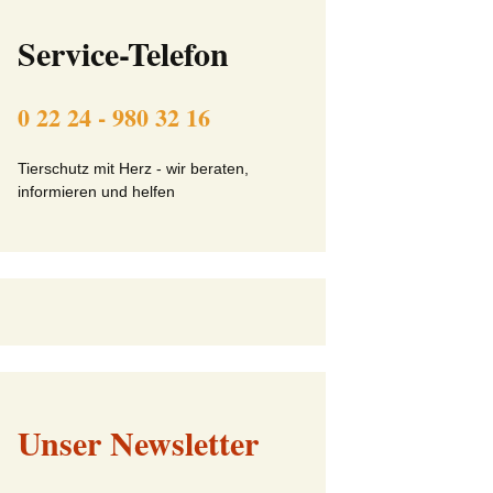
ft
Beitrittserklärung online
Service-Telefon
Tier-Patenschaft-
Erklärung
0 22 24 - 980 32 16
beit
Tierschutz mit Herz - wir beraten,
informieren und helfen
Unser Newsletter