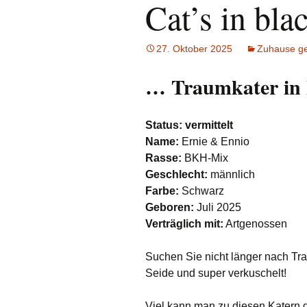
Cat’s in bl
e.V.
Hunde
Katzen
27. Oktober 2025
Zuhause g
Pferde
… Traumkater in
Meerschweinche
Status: vermittelt
Kaninchen
Name:
Ernie & Ennio
Rasse:
BKH-Mix
Schildkröten & E
Geschlecht:
männlich
Farbe:
Schwarz
Wellensittiche & 
Geboren:
Juli 2025
Verträglich mit:
Artgenossen
Suchen Sie nicht länger nach Tra
Seide und super verkuschelt!
Viel kann man zu diesen Katern g