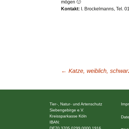
mögen 🙂
Kontakt:
I. Brockelmanns, Tel. 
Beitragsnavigation
←
Katze, weiblich, schwa
Tier-, Natur- und Artenschutz
Imp
Siebengebirge e.V.
Kreissparkasse Köln
Date
IBAN:
DE70 3705 0299 0000 1916