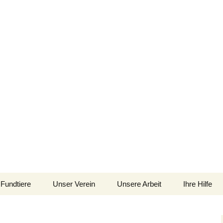
im Siebengebirge – Orscheider Tierschutzh
Fundtiere
Unser Verein
Unsere Arbeit
Ihre Hilfe
 und Artenschutz 
Allgemeines
Allgemeines
Spenden