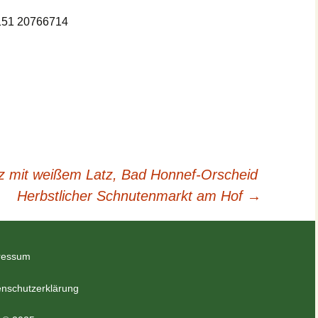
0151 20766714
rz mit weißem Latz, Bad Honnef-Orscheid
Herbstlicher Schnutenmarkt am Hof
→
ressum
nschutzerklärung