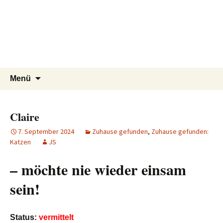
Tierschutzverein seit 1985 im
Tier Natur und Artenschutz
Zum
Suchen
Menü
Inhalt
nach:
Siebengebirge – Orscheider
Siebengebirge e.V.
springen
Tierschutzhof
Claire
7. September 2024
Zuhause gefunden
,
Zuhause gefunden:
Katzen
JS
– möchte nie wieder einsam
sein!
Status:
vermittelt