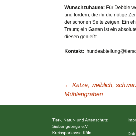
Wunschzuhause:
Für Debbie we
und fördern, die ihr die nötige 
der schönen Seite zeigen. Ein eh
Traum; ein Garten ist ein absolu
diesen genießt.
Kontakt:
hundeabteilung@tiersc
Beitragsnavigation
←
Katze, weiblich, schwar
Mühlengraben
Tier-, Natur- und Artenschutz
Imp
Siebengebirge e.V.
Kreissparkasse Köln
Date