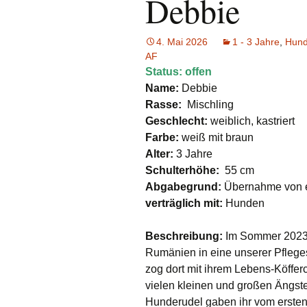
Debbie
e.V.
Hunde
Katzen
4. Mai 2026
1 - 3 Jahre
,
Hun
AF
Pferde
Status: offen
Name:
Debbie
Meerschweinche
Rasse:
Mischling
Geschlecht:
weiblich, kastriert
Kaninchen
Farbe:
weiß mit braun
Alter:
3 Jahre
Schildkröten & E
Schulterhöhe:
55 cm
Abgabegrund:
Übernahme von e
Wellensittiche & 
verträglich mit:
Hunden
Beschreibung:
Im Sommer 2023 
Rumänien in eine unserer Pfle
ge
zog dort mit ihrem Lebens-Köffe
vielen kleinen und großen Ängst
Hunderudel gaben ihr vom ersten