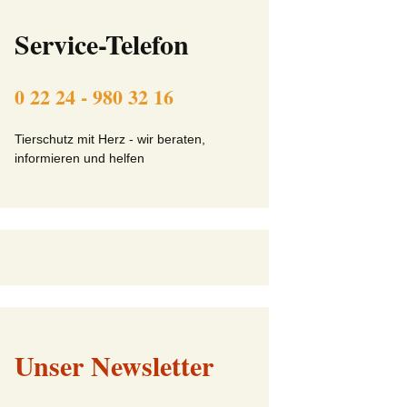
ft
Beitrittserklärung online
Service-Telefon
Tier-Patenschaft-
Erklärung
0 22 24 - 980 32 16
beit
Tierschutz mit Herz - wir beraten,
informieren und helfen
Unser Newsletter