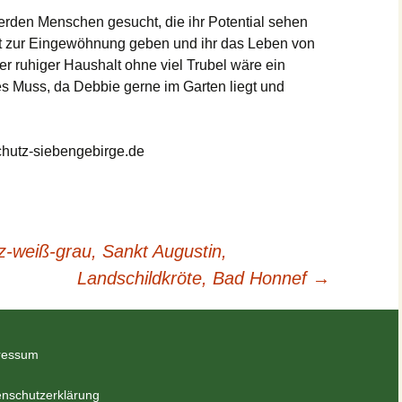
rden Menschen gesucht, die ihr Potential sehen
Zeit zur Eingewöhnung geben und ihr das Leben von
er ruhiger Haushalt ohne viel Trubel wäre ein
tes Muss, da Debbie gerne im Garten liegt und
hutz-siebengebirge.de
z-weiß-grau, Sankt Augustin,
Landschildkröte, Bad Honnef
→
ressum
nschutzerklärung