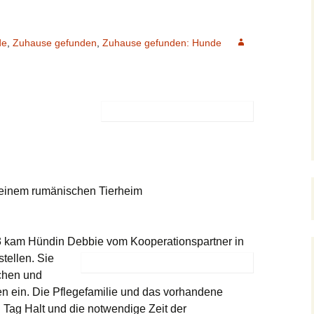
Junghunde & Welpen
Kontakt
Pflegestellen
Mitgliedscha
1 – 3 Jahre
Notfellchen
Der Orscheider
Meldungen
Unsere Unterstützer
Patenschaft
de
,
Zuhause gefunden
,
Zuhause gefunden: Hunde
Tierschutzhof
4 – 7 Jahre
Stubentiger
Kastration verwilderter
Testament
Satzung
Hauskatzen
n
8 + Jahre
Jungkatzen & Kitten
Meerschweinchen-Tipps
Aktive Mitar
Formulare
Fundtiere
Hunde Vermittlungshilfe
Freibeuter
Kaninchen Info
Der Feli-Fonds
xoten
(G)Oldies
Beispiele für
Schildkröten Info
Gehegehaltung
Stadttauben-Hilfe
inem rumänischen Tierheim
Andere
Katzen Vermittlungshilfe
Auslandstierschutz
Hilfe für Katzenhalter
kam Hündin Debbie vom Kooperationspartner in
stellen. Sie
Kinder und Natur
rchen und
en ein. Die Pflegefamilie und das vorhandene
 Tag Halt und die notwendige Zeit der