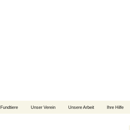
im Siebengebirge – Orscheider Tierschutzh
Fundtiere
Unser Verein
Unsere Arbeit
Ihre Hilfe
 und Artenschutz 
Allgemeines
Allgemeines
Spenden