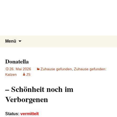
Tierschutzverein seit 1985 im
Tier Natur und Artenschutz
Zum
Suchen
Menü
Inhalt
nach:
Siebengebirge – Orscheider
Siebengebirge e.V.
springen
Tierschutzhof
Donatella
26. Mai 2026
Zuhause gefunden
,
Zuhause gefunden:
Katzen
JS
– Schönheit noch im
Verborgenen
Status:
vermittelt