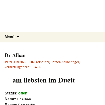
Tierschutzverein seit 1985 im
Tier Natur und Artenschutz
Zum
Suchen
Menü
Inhalt
nach:
Siebengebirge – Orscheider
Siebengebirge e.V.
springen
Tierschutzhof
Dr Alban
29. Juni 2026
Freibeuter
,
Katzen
,
Stubentiger
,
Vermittlungstiere
JS
– am liebsten im Duett
Status:
offen
Dr Alban
Name:
Perser Mix
Rasse: