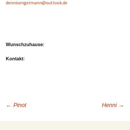
dennisengelmann@outlook.de
Wunschzuhause:
Kontakt:
Beitragsnavigation
←
Pinot
Henni
→