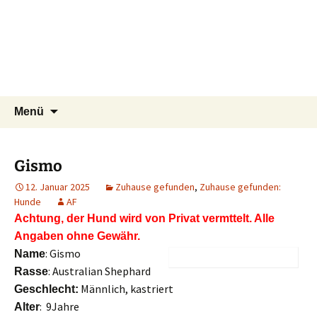
Tierschutzverein seit 1985 im
Zum
Suchen
Tier Natur und Artenschutz
Menü
Inhalt
nach:
Siebengebirge – Orscheider
Siebengebirge e.V.
springen
Tierschutzhof
Gismo
12. Januar 2025
Zuhause gefunden
,
Zuhause gefunden:
Hunde
AF
Achtung, der Hund wird von Privat vermttelt. Alle
Angaben ohne Gewähr.
: Gismo
Name
: Australian Shephard
Rasse
Männlich, kastriert
Geschlecht:
: 9Jahre
Alter