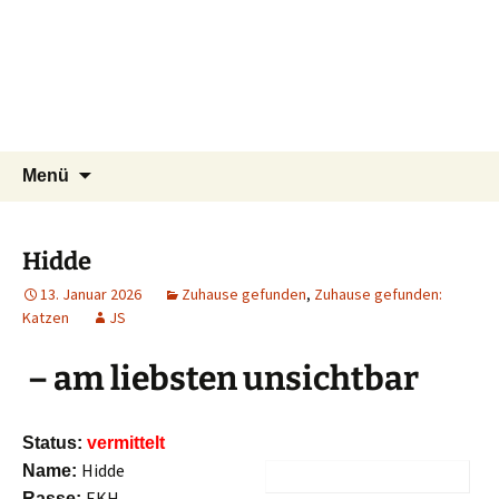
Tierschutzverein seit 1985 im
Zum
Suchen
Tier Natur und Artenschutz
Menü
Inhalt
nach:
Siebengebirge – Orscheider
Siebengebirge e.V.
springen
Tierschutzhof
Hidde
13. Januar 2026
Zuhause gefunden
,
Zuhause gefunden:
Katzen
JS
– am liebsten unsichtbar
Status:
vermittelt
Hidde
Name:
EKH
Rasse: