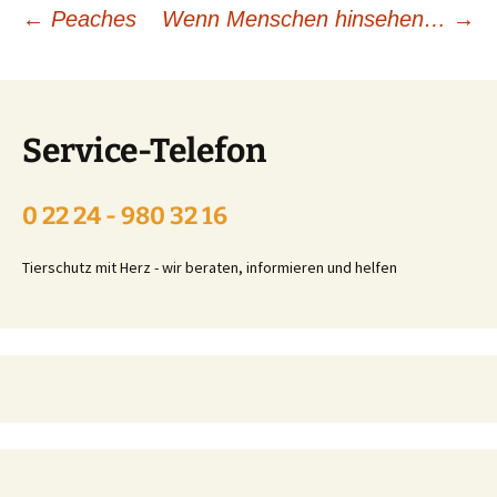
Beitragsnavigation
←
Peaches
Wenn Menschen hinsehen…
→
Service-Telefon
0 22 24 - 980 32 16
Tierschutz mit Herz - wir beraten, informieren und helfen