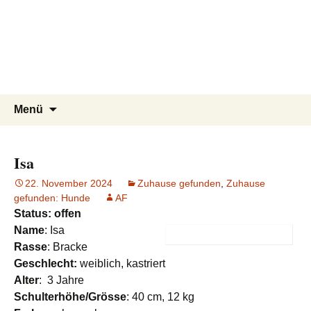
Tierschutzverein seit 1985 im
Tier Natur und Artenschutz
Zum
Suchen
Menü
Inhalt
nach:
Siebengebirge – Orscheider
Siebengebirge e.V.
springen
Tierschutzhof
Isa
22. November 2024
Zuhause gefunden
,
Zuhause
gefunden: Hunde
AF
Status: offen
Name
: Isa
Rasse
: Bracke
Geschlecht:
weiblich, kastriert
Alter
: 3 Jahre
Schulterhöhe/Grösse
: 40 cm, 12 kg