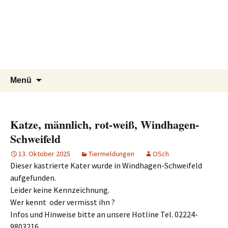
Tierschutzverein seit 1985 im
Tier Natur und Artenschutz
Zum
Suchen
Menü
Inhalt
nach:
Siebengebirge – Orscheider
Siebengebirge e.V.
springen
Tierschutzhof
Katze, männlich, rot-weiß, Windhagen-
Schweifeld
13. Oktober 2025
Tiermeldungen
OSch
Dieser kastrierte Kater wurde in Windhagen-Schweifeld
aufgefunden.
Leider keine Kennzeichnung.
Wer kennt oder vermisst ihn ?
Infos und Hinweise bitte an unsere Hotline Tel. 02224-
9803216