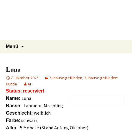
Tierschutzverein seit 1985 im
Tier Natur und Artenschutz
Zum
Suchen
Menü
Inhalt
nach:
Siebengebirge – Orscheider
Siebengebirge e.V.
springen
Tierschutzhof
Luna
7. Oktober 2025
Zuhause gefunden
,
Zuhause gefunden:
Hunde
AF
Status: reserviert
Luna
Name:
Labrador-Mischling
Rasse:
weiblich
Geschlecht:
schwarz
Farbe:
5 Monate (Stand Anfang Oktober)
Alter: