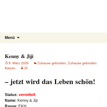
Tierschutzverein seit 1985 im
Tier Natur und Artenschutz
Zum
Suchen
Menü
Inhalt
nach:
Siebengebirge – Orscheider
Siebengebirge e.V.
springen
Tierschutzhof
Kenny & Jiji
9. März 2026
Zuhause gefunden
,
Zuhause gefunden:
Katzen
JS
– jetzt wird das Leben schön!
Status:
vermittelt
Name:
Kenny & Jiji
Rasse:
EKH