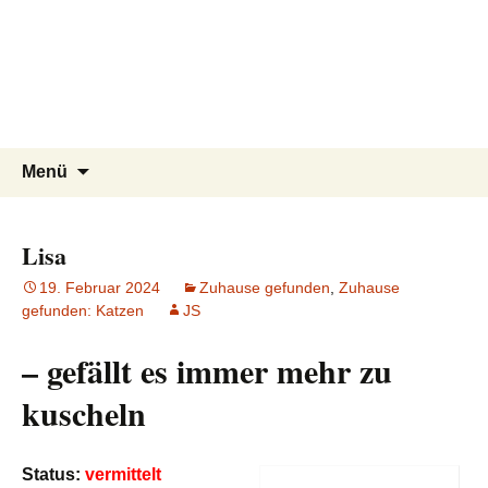
Tierschutzverein seit 1985 im
Tier Natur und Artenschutz
Zum
Suchen
Menü
Inhalt
nach:
Siebengebirge – Orscheider
Siebengebirge e.V.
springen
Tierschutzhof
Lisa
19. Februar 2024
Zuhause gefunden
,
Zuhause
gefunden: Katzen
JS
– gefällt es immer mehr zu
kuscheln
Status:
vermittelt