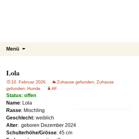
Tierschutzverein seit 1985 im
Tier Natur und Artenschutz
Zum
Suchen
Menü
Inhalt
nach:
Siebengebirge – Orscheider
Siebengebirge e.V.
springen
Tierschutzhof
Lola
10. Februar 2026
Zuhause gefunden
,
Zuhause
gefunden: Hunde
AF
Status: offen
Name
: Lola
R
asse
: Mischling
Geschlecht:
weiblich
Alter
: geboren Dezember 2024
Schulterhöhe/Grösse
: 45 cm