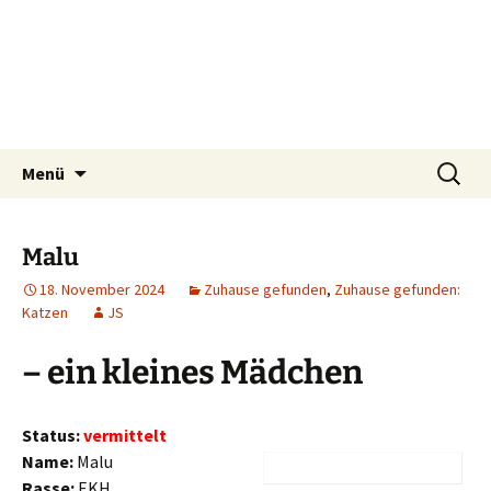
Tierschutzverein seit 1985 im Siebengebirge –
Zum
Suchen
Tier Natur und Artenschutz
Menü
Inhalt
nach:
Orscheider Tierschutzhof
Siebengebirge e.V.
springen
Malu
18. November 2024
Zuhause gefunden
,
Zuhause gefunden:
Katzen
JS
– ein kleines Mädchen
Status:
vermittelt
Name:
Malu
Rasse:
EKH