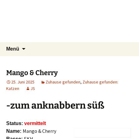
Tierschutzverein seit 1985 im Siebengebirge –
Zum
Suchen
Tier Natur und Artenschutz
Menü
Inhalt
nach:
Orscheider Tierschutzhof
Siebengebirge e.V.
springen
Mango & Cherry
25. Juni 2025
Zuhause gefunden
,
Zuhause gefunden:
Katzen
JS
-zum anknabbern süß
Status:
vermittelt
Mango & Cherry
Name:
EKH
Rasse: