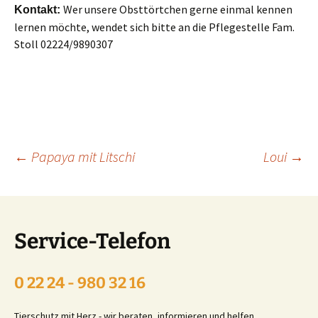
Wer unsere Obsttörtchen gerne einmal kennen
Kontakt:
lernen möchte, wendet sich bitte an die Pflegestelle Fam.
Stoll 02224/9890307
Beitragsnavigation
←
Papaya mit Litschi
Loui
→
Service-Telefon
0 22 24 - 980 32 16
Tierschutz mit Herz - wir beraten, informieren und helfen