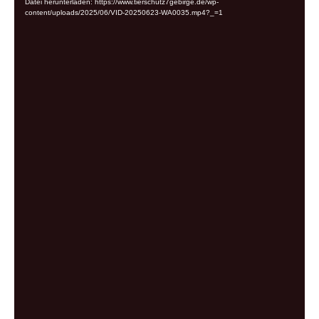
Datei herunterladen: https://www.tierschutz7gebirge.de/wp-
content/uploads/2025/06/VID-20250623-WA0035.mp4?_=1