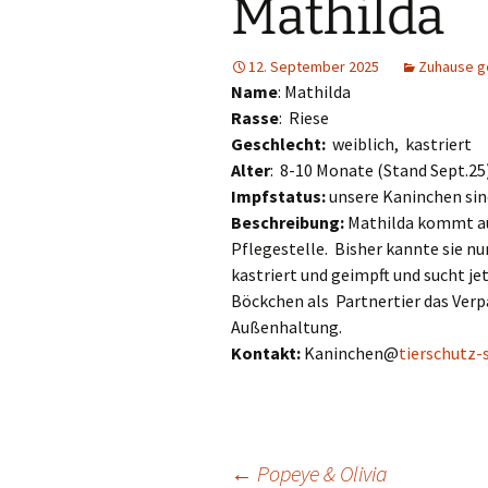
Mathilda
Hunde
Siebengebi
Katzen
12. September 2025
Zuhause g
Name
: Mathilda
Pferde
Rasse
: Riese
Geschlecht:
weiblich, kastriert
Meerschweinchen
Alter
: 8-10 Monate (Stand Sept.25
Impfstatus:
unsere Kaninchen sin
Kaninchen
Beschreibung:
Mathilda kommt au
Pflegestelle. Bisher kannte sie nu
Schildkröten & Exo
kastriert und geimpft und sucht je
Böckchen als Partnertier das Verp
Wellensittiche & A
Außenhaltung.
Kontakt:
Kaninchen@
tierschutz-
←
Popeye & Olivia