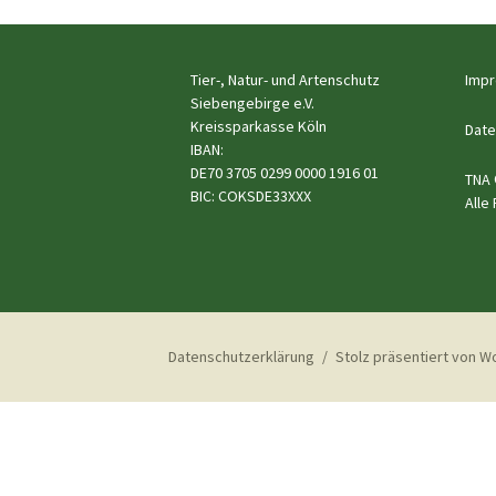
Beitragsnavigation
Tier-, Natur- und Artenschutz
Imp
Siebengebirge e.V.
Kreissparkasse Köln
Date
IBAN:
DE70 3705 0299 0000 1916 01
TNA 
BIC: COKSDE33XXX
Alle
Datenschutzerklärung
Stolz präsentiert von 