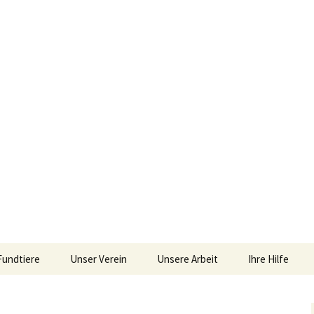
iebengebirge – Orscheider Tierschutzhof
Fundtiere
Unser Verein
Unsere Arbeit
Ihre Hilfe
r und Artenschu
Allgemeines
Allgemeines
Spenden