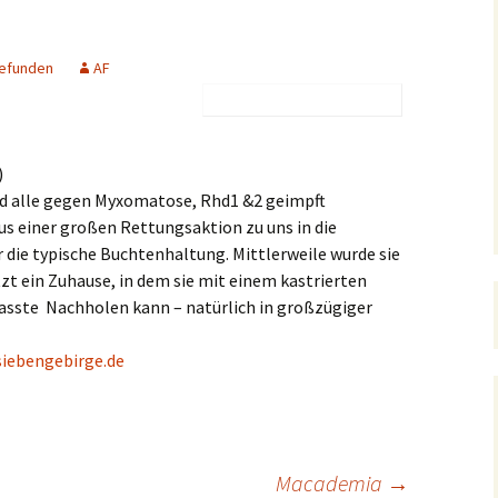
Junghunde & Welpen
Kontakt
Pflegestellen
Mitgliedschaft
rge e.V.
1 – 3 Jahre
Notfellchen
Der Orscheider
Meldungen
Unsere Unterstützer
Patenschaft
efunden
AF
Tierschutzhof
4 – 7 Jahre
Stubentiger
Kastration verwilderter
Testament
Satzung
Hauskatzen
8 + Jahre
Jungkatzen & Kitten
Meerschweinchen-Tipps
Aktive Mitarbei
)
Formulare
Fundtiere
d alle gegen Myxomatose, Rhd1 &2 geimpft
Hunde Vermittlungshilfe
Freibeuter
Kaninchen Info
s einer großen Rettungsaktion zu uns in die
Der Feli-Fonds
r die typische Buchtenhaltung. Mittlerweile wurde sie
ten
(G)Oldies
Beispiele für
Schildkröten Info
tzt ein Zuhause, in dem sie mit einem kastrierten
Gehegehaltung
Stadttauben-Hilfe
asste Nachholen kann – natürlich in großzügiger
ndere
Katzen Vermittlungshilfe
Auslandstierschutz
siebengebirge.de
Hilfe für Katzenhalter
Kinder und Natur
Macademia
→