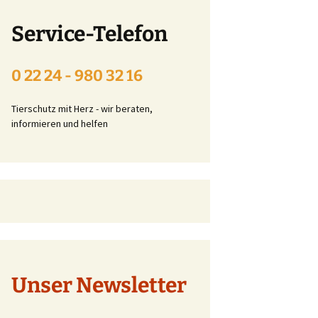
Beitrittserklärung online
Service-Telefon
Tier-Patenschaft-
Erklärung
0 22 24 - 980 32 16
t
Tierschutz mit Herz - wir beraten,
informieren und helfen
Unser Newsletter