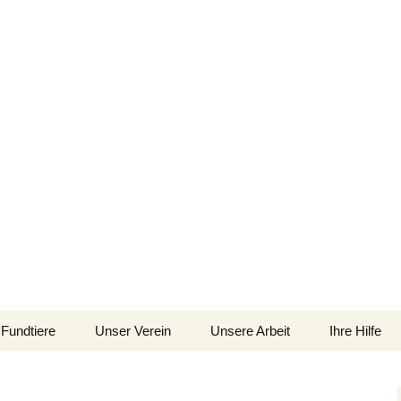
im Siebengebirge – Orscheider Tierschutzh
Fundtiere
Unser Verein
Unsere Arbeit
Ihre Hilfe
 und Artenschutz 
Allgemeines
Allgemeines
Spenden