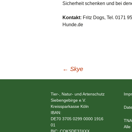
Sicherheit schenken und bei den
Kontakt:
Fritz Dogs, Tel. 0171 
Hunde.de
Beitragsnavigation
←
Skye
Tier-, Natur- und Artenschutz
Imp
Siebengebirge e.V.
Kreissparkasse Köln
Date
IBAN:
DE70 3705 0299 0000 1916
TNA
01
Alle
BIC: COKSDE33XXX