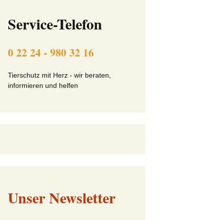
ft
Beitrittserklärung online
Service-Telefon
Tier-Patenschaft-
Erklärung
0 22 24 - 980 32 16
beit
Tierschutz mit Herz - wir beraten,
informieren und helfen
Unser Newsletter