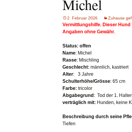
Michel
e.V.
Hunde
Katzen
2. Februar 2026
Zuhause ge
Vermittlungshilfe. Dieser Hund
Pferde
Angaben ohne Gewähr.
Meerschweinche
Status: offen
Name
: Michel
Kaninchen
R
asse
: Mischling
Geschlecht:
männlich, kastriert
Schildkröten & E
Alter
: 3 Jahre
Schulterhöhe/Grösse
: 65 cm
Wellensittiche & 
Farbe:
tricolor
Abgabegrund
: Tod der 1. Halte
verträglich mit:
Hunden, keine Ka
Beschreibung durch seine Pfle
Tiefen