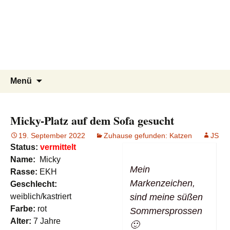
Tierschutzverein seit 1985 im
Tier Natur und Artenschutz
Zum
Suchen
Menü
Inhalt
nach:
Siebengebirge – Orscheider
Siebengebirge e.V.
springen
Tierschutzhof
Micky-Platz auf dem Sofa gesucht
19. September 2022
Zuhause gefunden: Katzen
JS
Status:
vermittelt
Name:
Micky
Mein
Rasse:
EKH
Markenzeichen,
Geschlecht:
weiblich/kastriert
sind meine süßen
Farbe:
rot
Sommersprossen
Alter:
7 Jahre
🙂