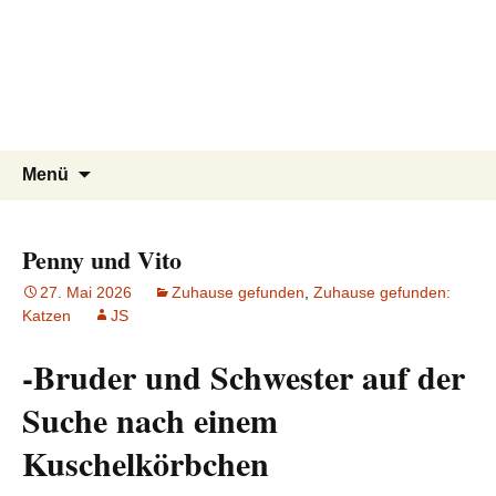
Tierschutzverein seit 1985 im
Tier Natur und Artenschutz
Zum
Suchen
Menü
Inhalt
nach:
Siebengebirge – Orscheider
Siebengebirge e.V.
springen
Tierschutzhof
Penny und Vito
27. Mai 2026
Zuhause gefunden
,
Zuhause gefunden:
Katzen
JS
-Bruder und Schwester auf der
Suche nach einem
Kuschelkörbchen