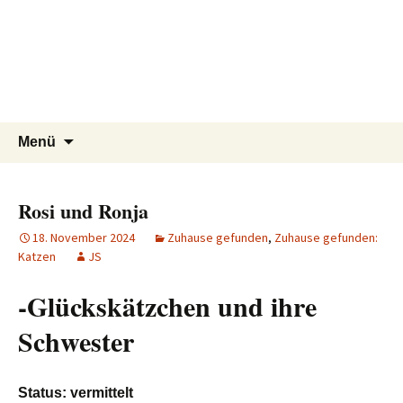
Tierschutzverein seit 1985 im
Tier Natur und Artenschutz
Zum
Suchen
Menü
Inhalt
nach:
Siebengebirge – Orscheider
Siebengebirge e.V.
springen
Tierschutzhof
Rosi und Ronja
18. November 2024
Zuhause gefunden
,
Zuhause gefunden:
Katzen
JS
-Glückskätzchen und ihre
Schwester
Status: vermittelt