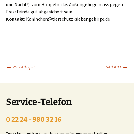
und Nacht!) zum Hoppeln, das Außengehege muss gegen
Fressfeinde gut abgesichert sein.
Kontakt:
Kaninchen@tierschutz-siebengebirge.de
Beitragsnavigation
←
Penelope
Sieben
→
Service-Telefon
0 22 24 - 980 32 16
Tierschutz mit Herz - wir beraten, informieren und helfen