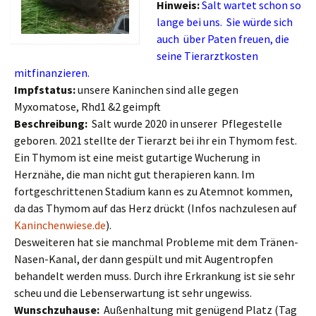
Hinweis:
Salt wartet schon so
lange bei uns. Sie würde sich
auch über Paten freuen, die
seine Tierarztkosten
mitfinanzieren.
Impfstatus:
unsere Kaninchen sind alle gegen
Myxomatose, Rhd1 &2 geimpft
Beschreibung:
Salt wurde 2020 in unserer Pflegestelle
geboren. 2021 stellte der Tierarzt bei ihr ein Thymom fest.
Ein Thymom ist eine meist gutartige Wucherung in
Herznähe, die man nicht gut therapieren kann. Im
fortgeschrittenen Stadium kann es zu Atemnot kommen,
da das Thymom auf das Herz drückt (Infos nachzulesen auf
Kaninchenwiese.de
).
Desweiteren hat sie manchmal Probleme mit dem Tränen-
Nasen-Kanal, der dann gespült und mit Augentropfen
behandelt werden muss. Durch ihre Erkrankung ist sie sehr
scheu und die Lebenserwartung ist sehr ungewiss.
Wunschzuhause:
Außenhaltung mit genügend Platz (Tag