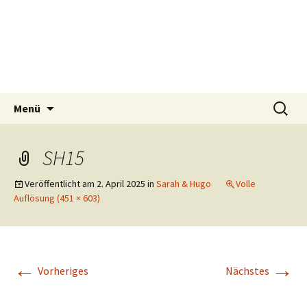
Tierschutzverein seit 1985 im Siebengebirge –
Zum
Suchen
Tier Natur und Artenschutz
Menü
Inhalt
nach:
Orscheider Tierschutzhof
Siebengebirge e.V.
springen
SH15
Veröffentlicht am
2. April 2025
in
Sarah & Hugo
Volle
Auflösung (451 × 603)
←
→
Vorheriges
Nächstes