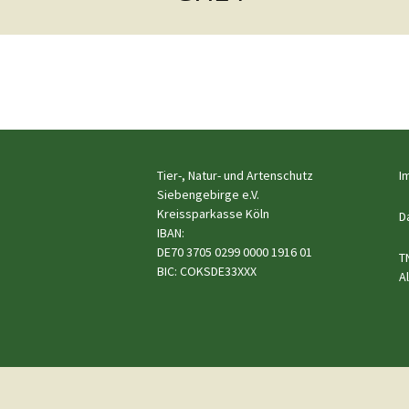
Hunde
e.V.
Katzen
Pferde
←
Meerschweinchen
Vorheriges
Kaninchen
Tier-, Natur- und Artenschutz
I
Siebengebirge e.V.
Kreissparkasse Köln
Schildkröten & Exo
D
IBAN:
DE70 3705 0299 0000 1916 01
Wellensittiche & A
T
BIC: COKSDE33XXX
A