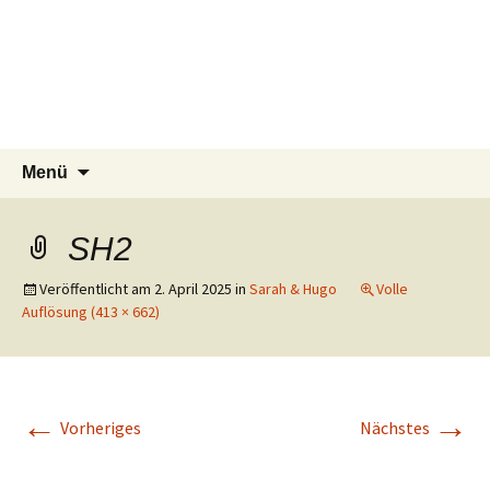
Tierschutzverein seit 1985 im
Tier Natur und Artenschutz
Zum
Suchen
Menü
Inhalt
nach:
Siebengebirge – Orscheider
Siebengebirge e.V.
springen
Tierschutzhof
SH2
Veröffentlicht am
2. April 2025
in
Sarah & Hugo
Volle
Auflösung (413 × 662)
←
→
Vorheriges
Nächstes