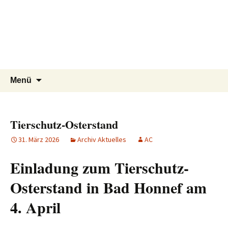
Tierschutzverein seit 1985 im
Tier Natur und Artenschutz
Zum
Suchen
Menü
Inhalt
nach:
Siebengebirge – Orscheider
Siebengebirge e.V.
springen
Tierschutzhof
Tierschutz-Osterstand
31. März 2026
Archiv Aktuelles
AC
Einladung zum Tierschutz-
Osterstand in Bad Honnef am
4. April