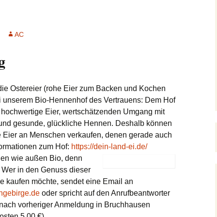
Junghunde & Welpen
Kontakt
Pflegestellen
Mitgliedscha
1 – 3 Jahre
Notfellchen
Der Orscheider
Meldungen
Unsere Unterstützer
Patenschaft
AC
Tierschutzhof
4 – 7 Jahre
Stubentiger
Kastration verwilderter
Testament
g
Satzung
Hauskatzen
n
8 + Jahre
Jungkatzen & Kitten
Meerschweinchen-Tipps
Aktive Mitar
Formulare
Fundtiere
 die Ostereier (rohe Eier zum Backen und Kochen
Hunde Vermittlungshilfe
Freibeuter
Kaninchen Info
ei unserem Bio-Hennenhof des Vertrauens: Dem Hof
Der Feli-Fonds
tiv hochwertige Eier, wertschätzenden Umgang mit
xoten
(G)Oldies
Beispiele für
Schildkröten Info
Gehegehaltung
Stadttauben-Hilfe
 und gesunde, glückliche Hennen. Deshalb können
e Eier an Menschen verkaufen, denen gerade auch
Andere
Katzen Vermittlungshilfe
Auslandstierschutz
formationen zum Hof:
https://dein-land-ei.de/
nnen wie außen Bio, denn
Hilfe für Katzenhalter
. Wer in den Genuss dieser
e kaufen möchte, sendet eine Email an
Kinder und Natur
ngebirge.de
oder spricht auf den Anrufbeantworter
 nach vorheriger Anmeldung in Bruchhausen
osten 5,00 €).