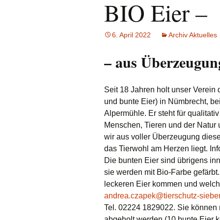
BIO Eier –
e.V.
Hunde
Katzen
6. April 2022
Archiv Aktuelles
Pferde
– aus Überzeugun
Meerschweinche
Seit 18 Jahren holt unser Verein
Kaninchen
und bunte Eier) in Nümbrecht, b
Alpermühle. Er steht für qualita
Schildkröten & E
Menschen, Tieren und der Natur
wir aus voller Überzeugung dies
Wellensittiche & 
das Tierwohl am Herzen liegt. In
Die bunten Eier sind übrigens i
sie werden mit Bio-Farbe gefärbt
leckeren Eier kommen und welch
andrea.czapek@tierschutz-siebe
Tel. 02224 1829022. Sie können
abgeholt werden (10 bunte Eier k