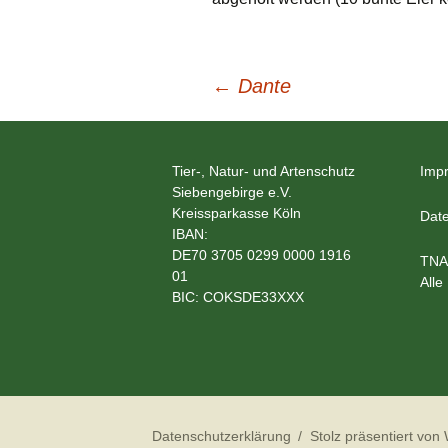
Beitragsnavigation
←
Dante
Tier-, Natur- und Artenschutz
Imp
Siebengebirge e.V.
Kreissparkasse Köln
Date
IBAN:
DE70 3705 0299 0000 1916
TNA
01
Alle
BIC: COKSDE33XXX
Datenschutzerklärung
Stolz präsentiert von