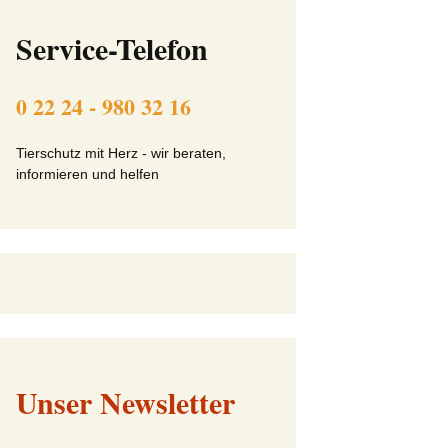
ft
Beitrittserklärung online
Service-Telefon
Tier-Patenschaft-
Erklärung
0 22 24 - 980 32 16
beit
Tierschutz mit Herz - wir beraten,
informieren und helfen
Unser Newsletter