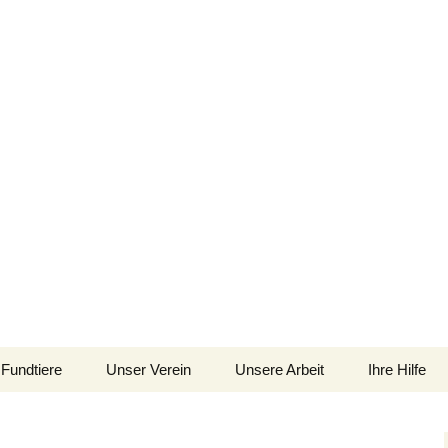
im Siebengebirge – Orscheider Tierschutzh
Fundtiere
Unser Verein
Unsere Arbeit
Ihre Hilfe
 und Artenschutz 
Allgemeines
Allgemeines
Spenden