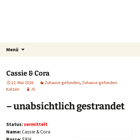
Tierschutzverein seit 1985 im Siebengebirge –
Zum
Suchen
Tier Natur und Artenschutz
Menü
Inhalt
nach:
Orscheider Tierschutzhof
Siebengebirge e.V.
springen
Cassie & Cora
12. Mai 2026
Zuhause gefunden
,
Zuhause gefunden:
Katzen
JS
– unabsichtlich gestrandet
Status:
vermittelt
Name:
Cassie & Cora
Rasse:
EKH