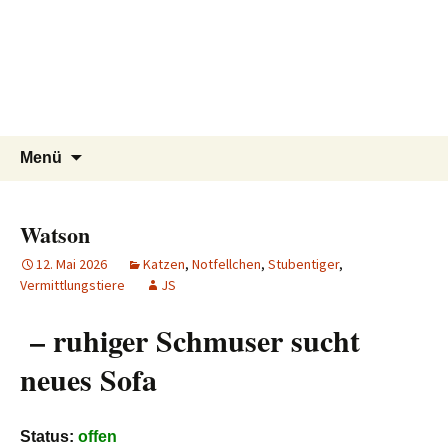
Tierschutzverein seit 1985 im
Tier Natur und Artenschutz
Zum
Suchen
Menü
Inhalt
nach:
Siebengebirge – Orscheider
Siebengebirge e.V.
springen
Tierschutzhof
Watson
12. Mai 2026
Katzen
,
Notfellchen
,
Stubentiger
,
Vermittlungstiere
JS
– ruhiger Schmuser sucht
neues Sofa
Status:
offen