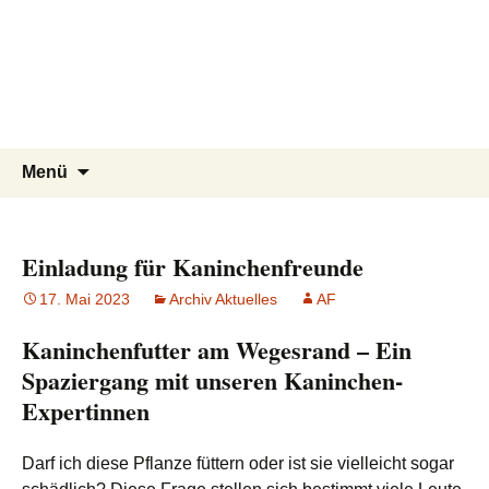
Tierschutzverein seit 1985 im
Tier Natur und Artenschutz
Zum
Suchen
Menü
Inhalt
nach:
Siebengebirge – Orscheider
Siebengebirge e.V.
springen
Tierschutzhof
Einladung für Kaninchenfreunde
17. Mai 2023
Archiv Aktuelles
AF
Kaninchenfutter am Wegesrand – Ein
Spaziergang mit unseren Kaninchen-
Expertinnen
Darf ich diese Pflanze füttern oder ist sie vielleicht sogar