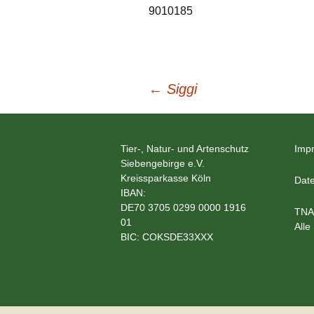
9010185
Beitragsnavigation
←
Siggi
Tier-, Natur- und Artenschutz
Imp
Siebengebirge e.V.
Kreissparkasse Köln
Date
IBAN:
DE70 3705 0299 0000 1916
TNA
01
Alle
BIC: COKSDE33XXX