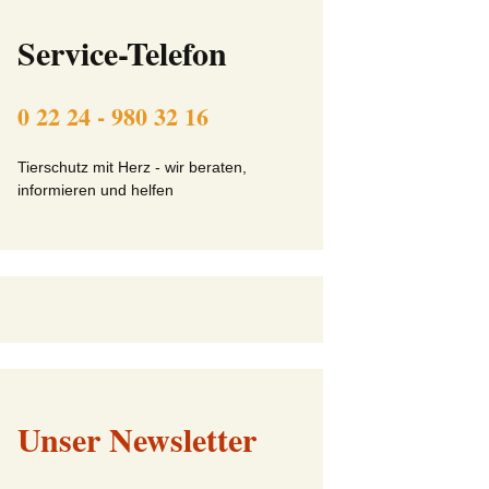
ft
Beitrittserklärung online
Service-Telefon
Tier-Patenschaft-
Erklärung
0 22 24 - 980 32 16
beit
Tierschutz mit Herz - wir beraten,
informieren und helfen
Unser Newsletter