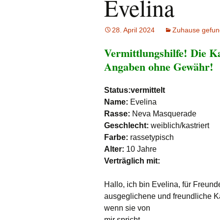
Evelina
e.V.
Hunde
Katzen
28. April 2024
Zuhause gefu
Vermittlungshilfe!
Die Ka
Pferde
Angaben ohne Gewähr!
Meerschweinche
Status:vermittelt
Kaninchen
Name:
Evelina
Rasse:
Neva Masquerade
Schildkröten & E
Geschlecht:
weiblich/kastriert
Farbe:
rassetypisch
Wellensittiche & 
Alter:
10 Jahre
Verträglich mit:
Hallo, ich bin Evelina, für Freund
ausgeglichene und freundliche K
wenn sie von
mir spricht….