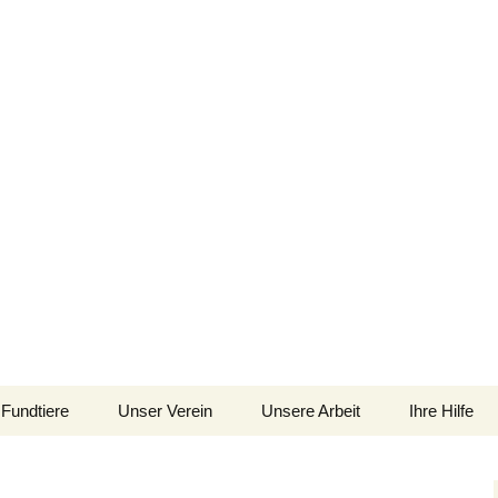
im Siebengebirge – Orscheider Tierschutzh
Fundtiere
Unser Verein
Unsere Arbeit
Ihre Hilfe
 und Artenschutz 
Allgemeines
Allgemeines
Spenden