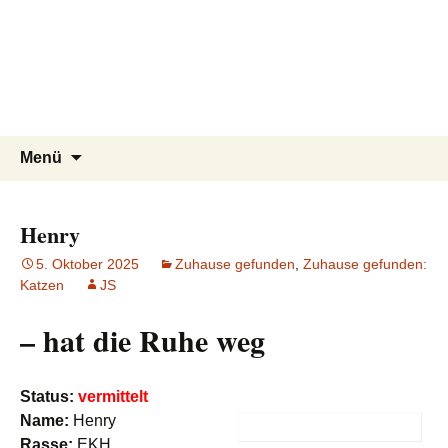
Tierschutzverein seit 1985 im
Tier Natur und Artenschutz
Zum
Suchen
Menü
Inhalt
nach:
Siebengebirge – Orscheider
Siebengebirge e.V.
springen
Tierschutzhof
Henry
5. Oktober 2025
Zuhause gefunden
,
Zuhause gefunden:
Katzen
JS
– hat die Ruhe weg
Status:
vermittelt
Name:
Henry
Rasse:
EKH