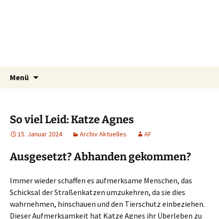
Tierschutzverein seit 1985 im Siebengebirge –
Zum
Suchen
Tier Natur und Artenschutz
Menü
Inhalt
nach:
Orscheider Tierschutzhof
Siebengebirge e.V.
springen
So viel Leid: Katze Agnes
15. Januar 2024
Archiv Aktuelles
AF
Ausgesetzt? Abhanden gekommen?
Immer wieder schaffen es aufmerksame Menschen, das
Schicksal der Straßenkatzen umzukehren, da sie dies
wahrnehmen, hinschauen und den Tierschutz einbeziehen.
Dieser Aufmerksamkeit hat Katze Agnes ihr Überleben zu