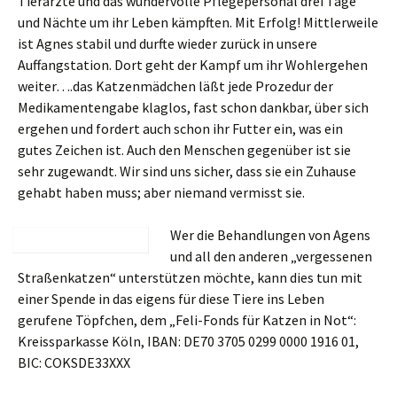
Tierärzte und das wundervolle Pflegepersonal drei Tage
und Nächte um ihr Leben kämpften. Mit Erfolg! Mittlerweile
ist Agnes stabil und durfte wieder zurück in unsere
Auffangstation. Dort geht der Kampf um ihr Wohlergehen
weiter….das Katzenmädchen läßt jede Prozedur der
Medikamentengabe klaglos, fast schon dankbar, über sich
ergehen und fordert auch schon ihr Futter ein, was ein
gutes Zeichen ist. Auch den Menschen gegenüber ist sie
sehr zugewandt. Wir sind uns sicher, dass sie ein Zuhause
gehabt haben muss; aber niemand vermisst sie.
Wer die Behandlungen von Agens
und all den anderen „vergessenen
Straßenkatzen“ unterstützen möchte, kann dies tun mit
einer Spende in das eigens für diese Tiere ins Leben
gerufene Töpfchen, dem „Feli-Fonds für Katzen in Not“:
Kreissparkasse Köln, IBAN: DE70 3705 0299 0000 1916 01,
BIC: COKSDE33XXX