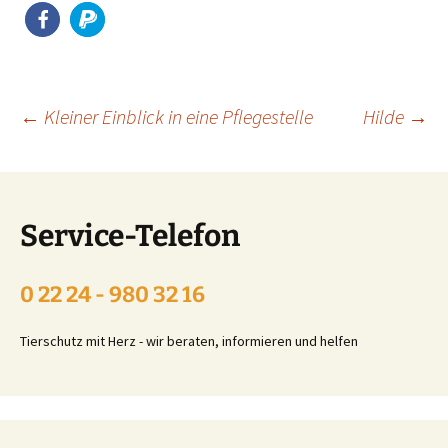
Beitragsnavigation
←
Kleiner Einblick in eine Pflegestelle
Hilde
→
Service-Telefon
0 22 24 - 980 32 16
Tierschutz mit Herz - wir beraten, informieren und helfen