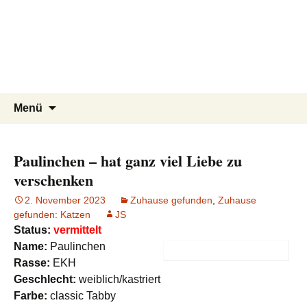
Tierschutzverein seit 1985 im
Tier Natur und Artenschutz
Zum
Suchen
Menü
Inhalt
nach:
Siebengebirge – Orscheider
Siebengebirge e.V.
springen
Tierschutzhof
Paulinchen – hat ganz viel Liebe zu
verschenken
2. November 2023
Zuhause gefunden
,
Zuhause
gefunden: Katzen
JS
Status:
vermittelt
Name:
Paulinchen
Rasse:
EKH
Geschlecht:
weiblich/kastriert
Farbe:
classic Tabby