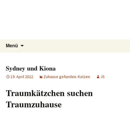
Tierschutzverein seit 1985 im
Tier Natur und Artenschutz
Zum
Suchen
Menü
Inhalt
nach:
Siebengebirge – Orscheider
Siebengebirge e.V.
springen
Tierschutzhof
Sydney und Kiona
19. April 2022
Zuhause gefunden: Katzen
JS
Traumkätzchen suchen
Traumzuhause