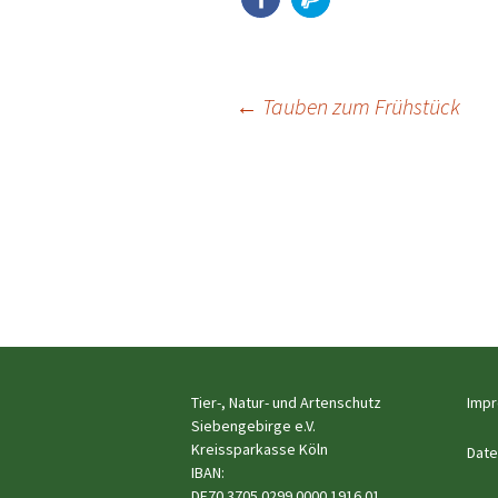
Beitragsnavigation
←
Tauben zum Frühstück
Tier-, Natur- und Artenschutz
Imp
Siebengebirge e.V.
Kreissparkasse Köln
Date
IBAN:
DE70 3705 0299 0000 1916 01