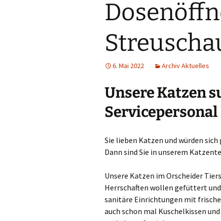
Dosenöffn
Hunde
Siebengebi
Katzen
Streuscha
Pferde
6. Mai 2022
Archiv Aktuelles
Meerschweinchen
Unsere Katzen s
Kaninchen
Servicepersonal
Schildkröten & Exo
Wellensittiche & A
Sie lieben Katzen und würden sic
Dann sind Sie in unserem Katzen
Unsere Katzen im Orscheider Tiers
Herrschaften wollen gefüttert und
sanitäre Einrichtungen mit frische
auch schon mal Kuschelkissen und