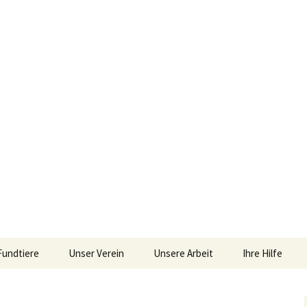
iebengebirge – Orscheider Tierschutzhof
Fundtiere
Unser Verein
Unsere Arbeit
Ihre Hilfe
r und Artenschu
Allgemeines
Allgemeines
Spenden