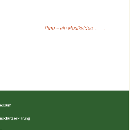
Pina – ein Musikvideo …
→
ressum
nschutzerklärung