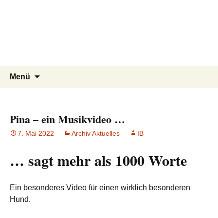
Tierschutzverein seit 1985 im
Tier Natur und Artenschutz
Zum
Suchen
Menü
Inhalt
nach:
Siebengebirge – Orscheider
Siebengebirge e.V.
springen
Tierschutzhof
Pina – ein Musikvideo …
7. Mai 2022
Archiv Aktuelles
IB
… sagt mehr als 1000 Worte
Ein besonderes Video für einen wirklich besonderen
Hund.