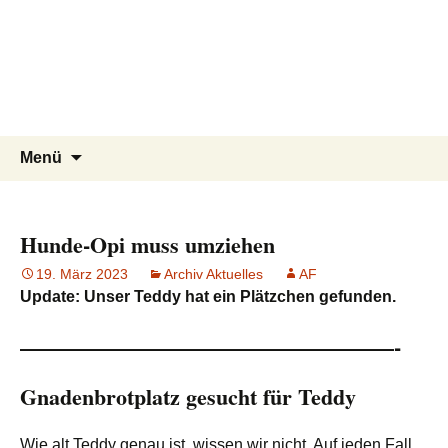
Tierschutzverein seit 1985 im
Tier Natur und Artenschutz
Zum
Suchen
Menü
Inhalt
nach:
Siebengebirge – Orscheider
Siebengebirge e.V.
springen
Tierschutzhof
Hunde-Opi muss umziehen
19. März 2023
Archiv Aktuelles
AF
Update: Unser Teddy hat ein Plätzchen gefunden.
—————————————————-
Gnadenbrotplatz gesucht für Teddy
Wie alt Teddy genau ist, wissen wir nicht. Auf jeden Fall