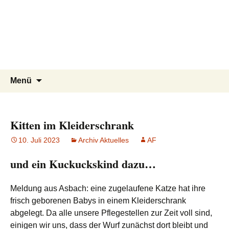
Tierschutzverein seit 1985 im
Tier Natur und Artenschutz
Zum
Suchen
Menü
Inhalt
nach:
Siebengebirge – Orscheider
Siebengebirge e.V.
springen
Tierschutzhof
Kitten im Kleiderschrank
10. Juli 2023
Archiv Aktuelles
AF
und ein Kuckuckskind dazu…
Meldung aus Asbach: eine zugelaufene Katze hat ihre
frisch geborenen Babys in einem Kleiderschrank
abgelegt. Da alle unsere Pflegestellen zur Zeit voll sind,
einigen wir uns, dass der Wurf zunächst dort bleibt und