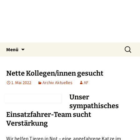
Tierschutzverein seit 1985 im Siebengebirge –
Zum
Suchen
Tier Natur und Artenschutz
Menü
Inhalt
nach:
Orscheider Tierschutzhof
Siebengebirge e.V.
springen
Nette Kollegen/innen gesucht
1. Mai 2022
Archiv Aktuelles
AF
Unser
sympathisches
Einsatzfahrer-Team sucht
Verstärkung
Wir helfen Tieren in Not – eine angefahrene Katze im