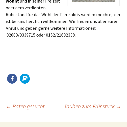
wohnt
und in seiner Freizeit
oder dem verdienten
Ruhestand für das Wohl der Tiere aktiv werden möchte, der
ist bei uns herzlich willkommen. Wir freuen uns über euren
Anruf und geben gerne weitere Informationen:
02683/3339715 oder 0152/21632338.
Beitragsnavigation
←
Paten gesucht
Tauben zum Frühstück
→