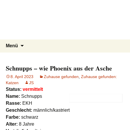
Tierschutzverein seit 1985 im
Tier Natur und Artenschutz
Zum
Suchen
Menü
Inhalt
nach:
Siebengebirge – Orscheider
Siebengebirge e.V.
springen
Tierschutzhof
Schnupps – wie Phoenix aus der Asche
8. April 2023
Zuhause gefunden
,
Zuhause gefunden:
Katzen
JS
Status:
vermittelt
Name:
Schnupps
Rasse:
EKH
Geschlecht:
männlich/kastriert
Farbe:
schwarz
Alter:
8 Jahre