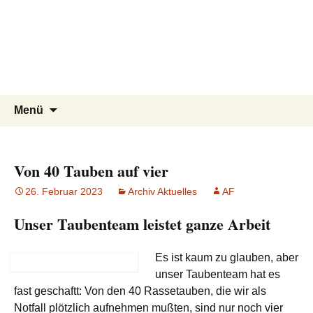
Tierschutzverein seit 1985 im
Tier Natur und Artenschutz
Zum
Suchen
Menü
Inhalt
nach:
Siebengebirge – Orscheider
Siebengebirge e.V.
springen
Tierschutzhof
Von 40 Tauben auf vier
26. Februar 2023
Archiv Aktuelles
AF
Unser Taubenteam leistet ganze Arbeit
Es ist k
aum zu glauben, aber
unser Taubenteam hat es
fast geschaftt: Von den 40 Rassetauben, die wir als
Notfall plötzlich aufnehmen mußten, sind nur noch vier